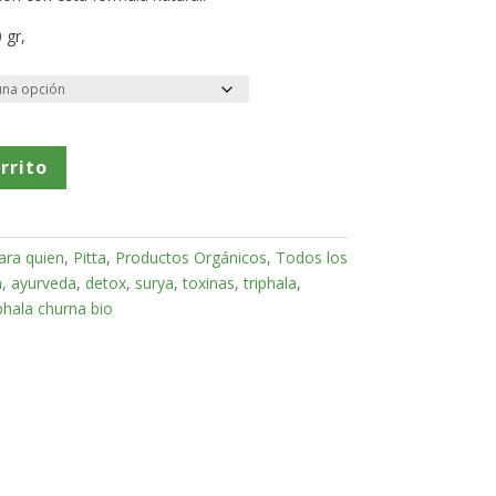
 gr,
rrito
ara quien
,
Pitta
,
Productos Orgánicos
,
Todos los
a
,
ayurveda
,
detox
,
surya
,
toxinas
,
triphala
,
iphala churna bio