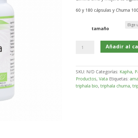
60 y 180 cápsulas y Churna 100
tamaño
Triphala
Añadir al ca
Bio
cantidad
SKU:
N/D
Categorías:
Kapha
,
P
Productos
,
Vata
Etiquetas:
am
triphala bio
,
triphala churna
,
tr