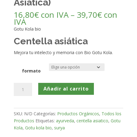
Asiática)
16,80
€
con IVA
–
39,70
€
con
IVA
Gotu Kola bio
Centella asiática
Mejora tu intelecto y memoria con Bio Gotu Kola.
formato
Gotu
Añadir al carrito
Kola
Bio
(Centella
SKU:
N/D
Categorías:
Productos Orgánicos
,
Todos los
Asiática)
Productos
Etiquetas:
ayurveda
,
centella asiatico
,
Gotu
cantidad
Kola
,
Gotu kola bio
,
surya