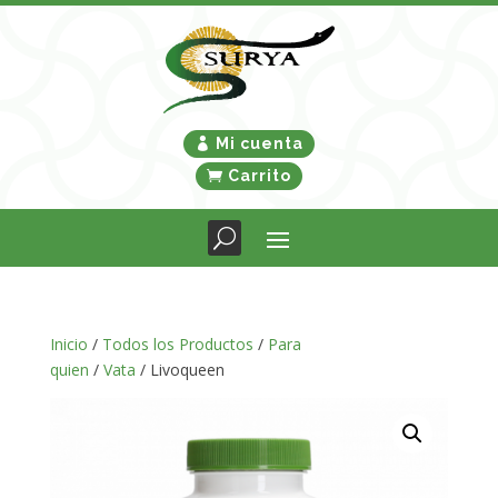
Mi cuenta
Carrito
Inicio
/
Todos los Productos
/
Para
quien
/
Vata
/ Livoqueen