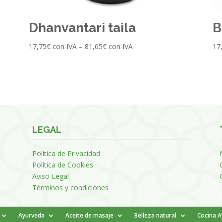
Dhanvantari taila
B
17,75
€
con IVA
–
81,65
€
con IVA
17
LEGAL
Política de Privacidad
Política de Cookies
Aviso Legal
Términos y condiciones
Ayurveda
Aceite de masaje
Belleza natural
Cocina 