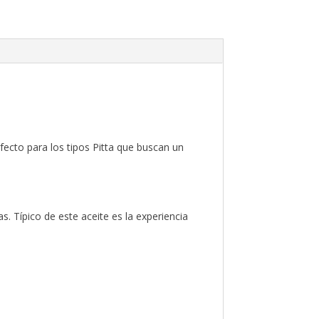
fecto para los tipos Pitta que buscan un
. Típico de este aceite es la experiencia