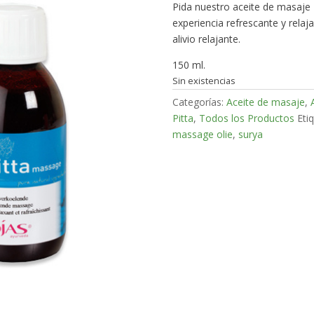
Pida nuestro aceite de masaje 
experiencia refrescante y relaj
alivio relajante.
150 ml.
Sin existencias
Categorías:
Aceite de masaje
,
Pitta
,
Todos los Productos
Eti
massage olie
,
surya