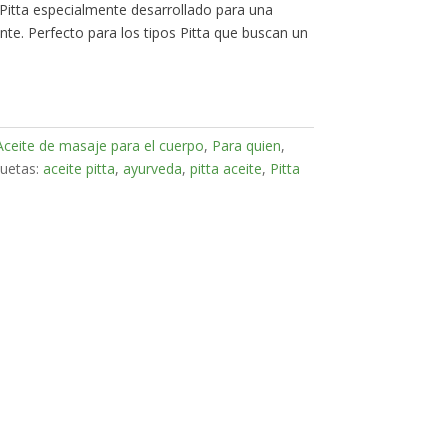
Pitta especialmente desarrollado para una
ante. Perfecto para los tipos Pitta que buscan un
Aceite de masaje para el cuerpo
,
Para quien
,
quetas:
aceite pitta
,
ayurveda
,
pitta aceite
,
Pitta