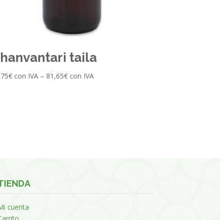
hanvantari taila
,75
€
con IVA
–
81,65
€
con IVA
TIENDA
Mi cuenta
Carrito