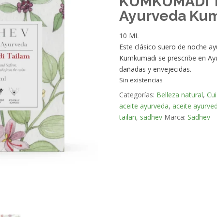
KUMKUMADI TA
Ayurveda Ku
10 ML
Este clásico suero de noche ay
Kumkumadi se prescribe en Ayu
dañadas y envejecidas.
Sin existencias
Categorías:
Belleza natural
,
Cui
aceite ayurveda
,
aceite ayurve
tailan
,
sadhev
Marca:
Sadhev