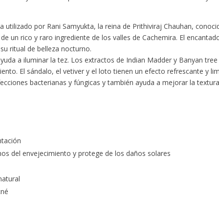
za utilizado por Rani Samyukta, la reina de Prithiviraj Chauhan, conoc
de un rico y raro ingrediente de los valles de Cachemira. El encantado
u ritual de belleza nocturno.
uda a iluminar la tez. Los extractos de Indian Madder y Banyan tree 
ento. El sándalo, el vetiver y el loto tienen un efecto refrescante y l
infecciones bacterianas y fúngicas y también ayuda a mejorar la textura
ntación
gnos del envejecimiento y protege de los daños solares
natural
cné