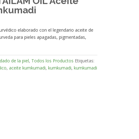
ILAM OIL Aceite
mkumadi
urvédico elaborado con el legendario aceite de
rveda para pieles apagadas, pigmentadas,
dado de la piel
,
Todos los Productos
Etiquetas:
dico
,
aceite kumkumadi
,
kumkumadi
,
kumkumadi