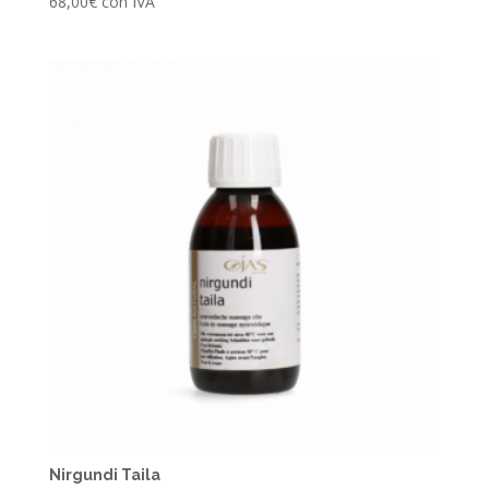
68,00
€
con IVA
Nirgundi Taila