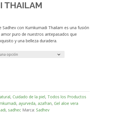
I THAILAM
 de Sadhev con Kumkumadi Thailam es una fusión
el amor puro de nuestros antepasados que
exquisito y una belleza duradera.
atural
,
Cuidado de la piel
,
Todos los Productos
umkumadi
,
ayurveda
,
azafran
,
Gel aloe vera
adi
,
sadhec
Marca:
Sadhev