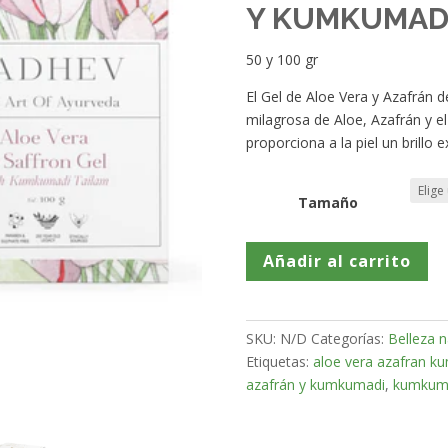
Y KUMKUMAD
50 y 100 gr
El Gel de Aloe Vera y Azafrán
milagrosa de Aloe, Azafrán y 
proporciona a la piel un brillo 
Tamaño
Gel
Añadir al carrito
de
Aloe
Vera
SKU:
N/D
Categorías:
Belleza n
con
Etiquetas:
aloe vera azafran k
Azafrán
azafrán y kumkumadi
,
kumkum
y
Kumkumadi
cantidad