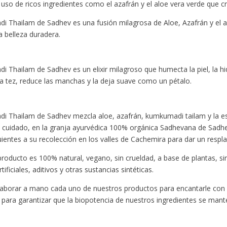
l uso de ricos ingredientes como el azafrán y el aloe vera verde que cr
di Thailam de Sadhev es una fusión milagrosa de Aloe, Azafrán y el
na belleza duradera.
 Thailam de Sadhev es un elixir milagroso que humecta la piel, la hidr
 la tez, reduce las manchas y la deja suave como un pétalo.
i Thailam de Sadhev mezcla aloe, azafrán, kumkumadi tailam y la es
 y cuidado, en la granja ayurvédica 100% orgánica Sadhevana de Sadhe
entes a su recolección en los valles de Cachemira para dar un respland
e producto es 100% natural, vegano, sin crueldad, a base de plantas, s
tificiales, aditivos y otras sustancias sintéticas.
laborar a mano cada uno de nuestros productos para encantarle con
para garantizar que la biopotencia de nuestros ingredientes se manten