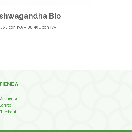
shwagandha Bio
,35
€
con IVA
–
38,40
€
con IVA
TIENDA
Mi cuenta
Carrito
Checkout