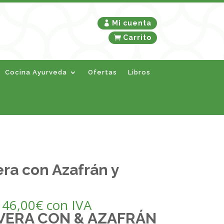
Mi cuenta
Carrito
Cocina Ayurveda
Ofertas
Libros
era con Azafrán y
–
46,00
€
con IVA
 VERA CON & AZAFRÁN