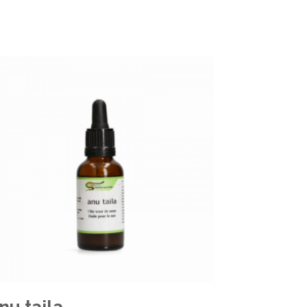
nu taila