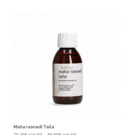
Maha rasnadi Taila
20,40
€
con IVA
–
96,60
€
con IVA