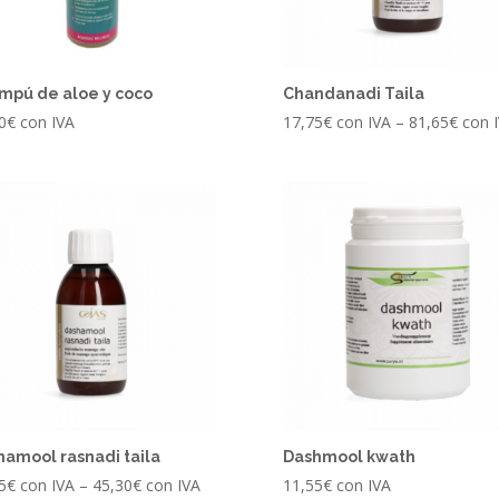
mpú de aloe y coco
Chandanadi Taila
0
€
con IVA
17,75
€
con IVA
–
81,65
€
con 
hamool rasnadi taila
Dashmool kwath
5
€
con IVA
–
45,30
€
con IVA
11,55
€
con IVA